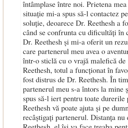
întâmplase între noi. Prietena mea
situație mi-a spus să-l contactez p
soluție, deoarece Dr. Reethesh a fost
când se confrunta cu dificultăți în
Dr. Reethesh și mi-a oferit un rez
care partenerul meu avea o aventură 
într-o sticlă cu o vrajă malefică de
Reethesh, totul a funcționat în fav
fost distrus de Dr. Reethesh. În tim
partenerul meu s-a întors la mine ș
spus să-l iert pentru toate durerile
Reethesh vă poate ajuta și pe dumn
recâștigați partenerul. Distanța nu 
Reethesh, el își va face treaba pe