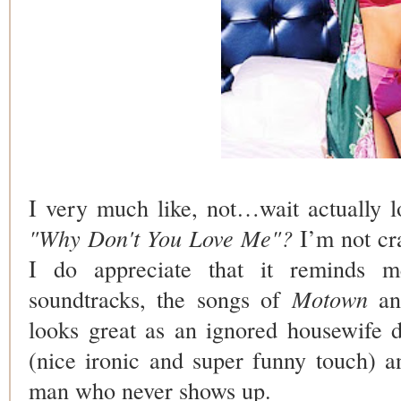
I very much like, not…wait actually 
"Why Don't You Love Me"?
I’m not cr
I do appreciate that it reminds m
soundtracks, the songs of
Motown
a
looks great as an ignored housewife
(nice ironic and super funny touch) an
man who never shows up.