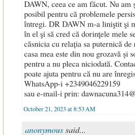
DAWN, ceea ce am făcut. Nu am ști
posibil pentru că problemele persis
întregi. DR DAWN m-a liniştit şi 
în el şi să cred că dorinţele mele s
căsnicia cu relația sa puternică de
casa mea este din nou grozavă și s
pentru a nu pleca niciodată. Contact
poate ajuta pentru că nu are înregi
WhatsApp-i +2349046229159
sau e-mail-i prin: dawnacuna314
October 21, 2023 at 8:53 AM
anonymous
said...