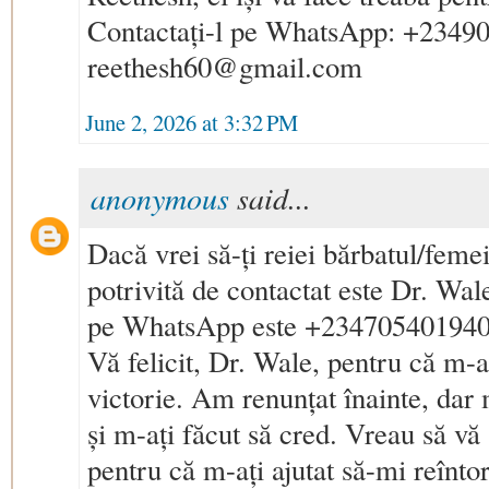
Contactați-l pe WhatsApp: +23490
reethesh60@gmail.com
June 2, 2026 at 3:32 PM
anonymous
said...
Dacă vrei să-ți reiei bărbatul/feme
potrivită de contactat este Dr. Wa
pe WhatsApp este +234705401940
Vă felicit, Dr. Wale, pentru că m-aț
victorie. Am renunțat înainte, dar 
și m-ați făcut să cred. Vreau să v
pentru că m-ați ajutat să-mi reînto